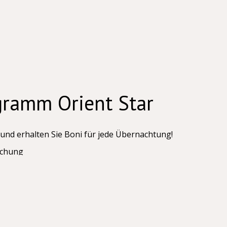
gramm Orient Star
nd erhalten Sie Boni für jede Übernachtung!
uchung
htungen
htungen
auf dem Buchungsformular durch und erhalten Sie eine
ten Buchungen. Sie müssen sich die Kartennummer nicht