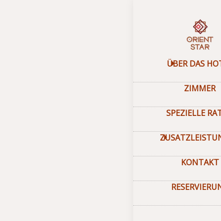
Hauptseite
–
Über da
Treuep
ÜBER DAS HO
ZIMMER
SPEZIELLE RA
ZUSATZLEISTU
KONTAKT
RESERVIERU