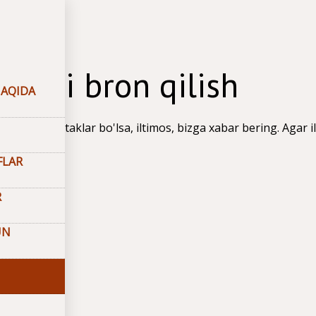
Bron
larni bron qilish
AQIDA
o'shimcha istaklar bo'lsa, iltimos, bizga xabar bering. Agar il
kat qilamiz.
FLAR
R
UN